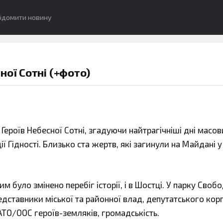
ідомити новину
ної Сотні (+фото)
Героїв Небесної Сотні, згадуючи найтрагічніші дні масов
ї Гідності. Близько ста жертв, які загинули на Майдані у
 було змінено перебіг історії, і в Шостці. У парку Свобо
дставники міської та районної влад, депутатського корп
АТО/ООС героїв-земляків, громадськість.