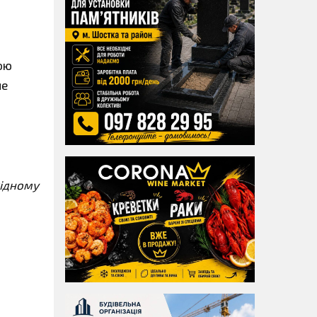
ною
не
хідному