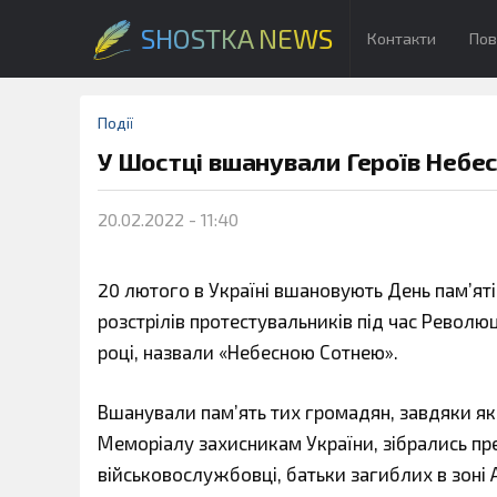
SHOSTKA NEWS
Контакти
Пов
Події
У Шостці вшанували Героїв Небес
20.02.2022 - 11:40
20 лютого в Україні вшановують День пам’яті 
розстрілів протестувальників під час Революці
році, назвали «Небесною Сотнею».
Вшанували пам’ять тих громадян, завдяки яким
Меморіалу захисникам України, зібрались пре
військовослужбовці, батьки загиблих в зоні 