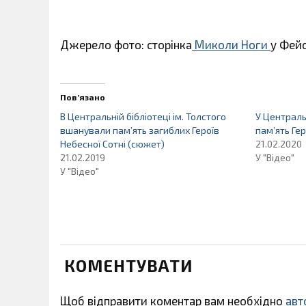
Джерело фото: сторінка
Миколи Ноги
у Фейс
Пов’язано
В Центральній бібліотеці ім. Толстого
У Централь
вшанували пам’ять загиблих Героїв
пам’ять Ге
Небесної Сотні (cюжет)
21.02.2020
21.02.2019
У "Відео"
У "Відео"
КОМЕНТУВАТИ
Щоб відправити коментар вам необхідно
авт