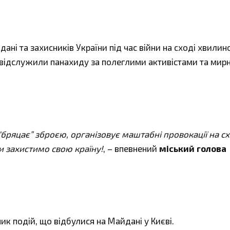
ані та захисників України під час війни на сході хвили
відслужили панахиду за полеглими активістами та мир
“бряцає” зброєю, організовує маштабні провокації на с
Ми захистимо свою країну!
, – впевнений
міський голова
ник подій, що відбулися на Майдані у Києві.