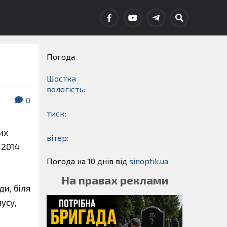
Погода
Шостка
вологість:
0
тиск:
их
вітер:
 2014
Погода на 10 днів від
sinoptik.ua
На правах реклами
ди, біля
усу,