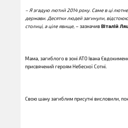
– Я згадую лютий 2014 року. Саме в ці лютнев
держави. Десятки людей загинули, відстоююч
столиці, а ціле явище,
– зазначив
Віталій Ля
Мама, загиблого в зоні АТО Івана Євдокимен
присвячений героям Небесної Сотні.
Свою шану загиблим присутні висловили, по