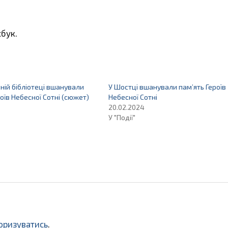
бук.
ній бібліотеці вшанували
У Шостці вшанували пам’ять Героїв
роїв Небесної Сотні (сюжет)
Небесної Сотні
20.02.2024
У "Події"
оризуватись
.