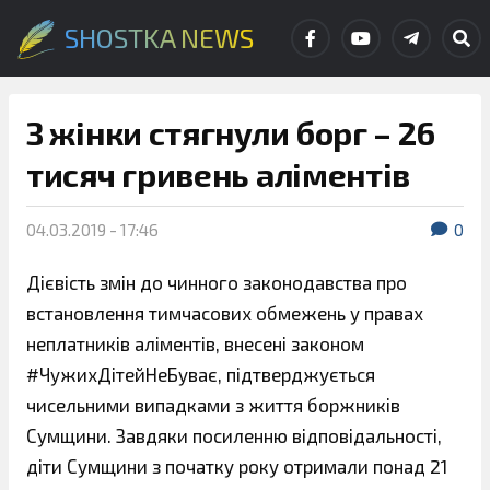
SHOSTKA NEWS
З жінки стягнули борг – 26
тисяч гривень аліментів
04.03.2019 - 17:46
0
Дієвість змін до чинного законодавства про
встановлення тимчасових обмежень у правах
неплатників аліментів, внесені законом
#ЧужихДітейНеБуває, підтверджується
чисельними випадками з життя боржників
Сумщини. Завдяки посиленню відповідальності,
діти Сумщини з початку року отримали понад 21