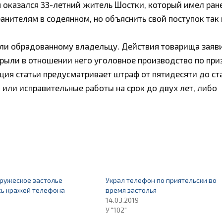
 оказался 33-летний житель Шостки, который имел ран
анителям в содеянном, но объяснить свой поступок так 
ули обрадованному владельцу. Действия товарища заяв
рыли в отношении него уголовное производство по при
нкция статьи предусматривает штраф от пятидесяти до ст
ли исправительные работы на срок до двух лет, либо
дружеское застолье
Украл телефон по приятельски во
сь кражей телефона
время застолья
14.03.2019
У "102"