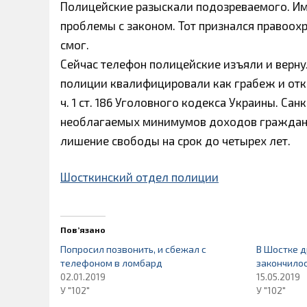
Полицейские разыскали подозреваемого. Им
проблемы с законом. Тот признался правоохр
смог.
Сейчас телефон полицейские изъяли и верн
полиции квалифицировали как грабеж и отк
ч. 1 ст. 186 Уголовного кодекса Украины. Са
необлагаемых минимумов доходов граждан и
лишение свободы на срок до четырех лет.
Шосткинский отдел полиции
Пов’язано
Попросил позвонить, и сбежал с
В Шостке 
телефоном в ломбард
закончило
02.01.2019
15.05.2019
У "102"
У "102"