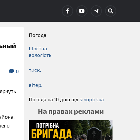
Погода
льный
Шостка
вологість:
тиск:
0
вітер:
ернуть
Погода на 10 днів від
sinoptik.ua
На правах реклами
айона.
него