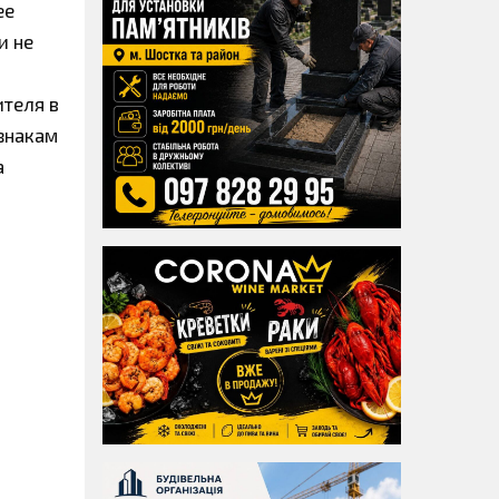
ее
и не
ителя в
знакам
а