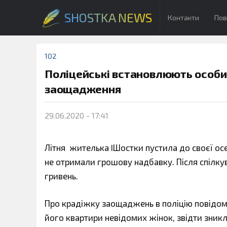
SHOSTKA NEWS
Контакти
Пов
102
Поліцейські встановлюють особи з
заощадження
29.06.2020 - 17:41
Літня жителька IШостки пустила до своєї осел
не отримали грошову надбавку. Після спілку
гривень.
Про крадіжку заощаджень в поліцію повідоми
його квартири невідомих жінок, звідти
зникл