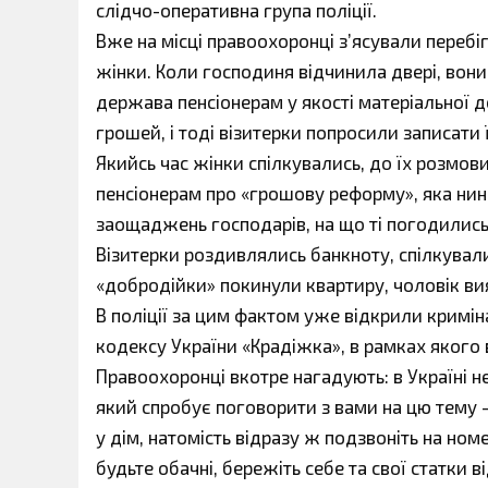
слідчо-оперативна група поліції.
Вже на місці правоохоронці з’ясували перебіг
жінки. Коли господиня відчинила двері, вони
держава пенсіонерам у якості матеріальної 
грошей, і тоді візитерки попросили записати 
Якийсь час жінки спілкувались, до їх розмови
пенсіонерам про «грошову реформу», яка нині
заощаджень господарів, на що ті погодились
Візитерки роздивлялись банкноту, спілкувалис
«добродійки» покинули квартиру, чоловік в
В поліції за цим фактом уже відкрили кримін
кодексу України «Крадіжка», в рамках якого
Правоохоронці вкотре нагадують: в Україні
який спробує поговорити з вами на цю тему —
у дім, натомість відразу ж подзвоніть на ном
будьте обачні, бережіть себе та свої статки 