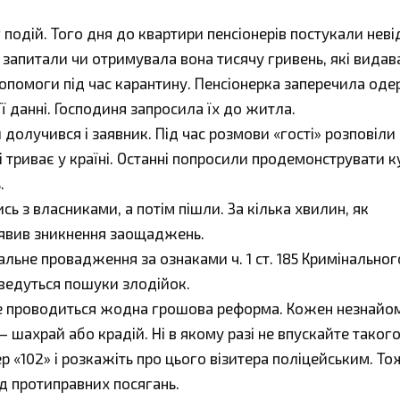
 подій. Того дня до квартири пенсіонерів постукали неві
 запитали чи отримувала вона тисячу гривень, які видав
допомоги під час карантину. Пенсіонерка заперечила од
її данні. Господиня запросила їх до житла.
 долучився і заявник. Під час розмови «гості» розповіли
 триває у країні. Останні попросили продемонструвати к
.
ь з власниками, а потім пішли. За кілька хвилин, як
иявив зникнення заощаджень.
альне провадження за ознаками ч. 1 ст. 185 Кримінальног
 ведуться пошуки злодійок.
 не проводиться жодна грошова реформа. Кожен незнайо
 шахрай або крадій. Ні в якому разі не впускайте такого
ер «102» і розкажіть про цього візитера поліцейським. То
від протиправних посягань.