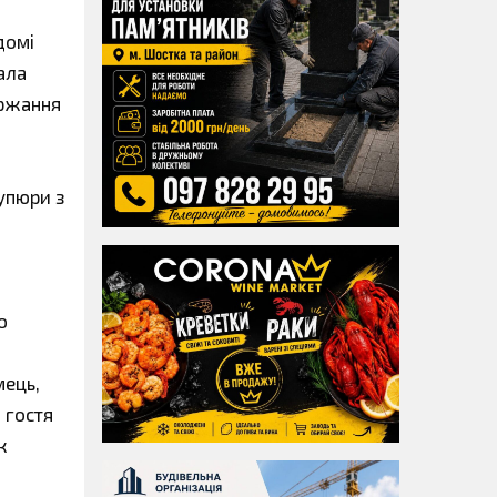
домі
ала
ержання
упюри з
о
мець,
 гостя
ж