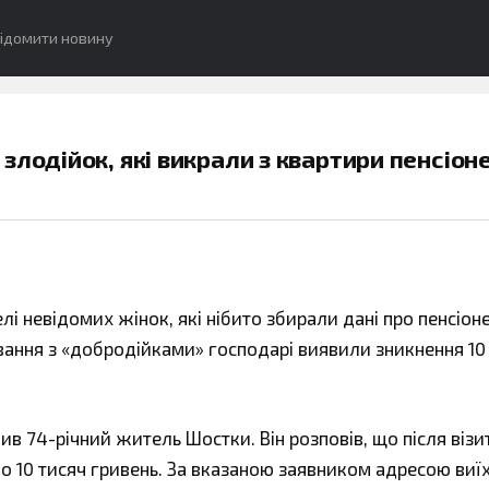
ідомити новину
лодійок, які викрали з квартири пенсіоне
і невідомих жінок, які нібито збирали дані про пенсіоне
вання з «добродійками» господарі виявили зникнення 10
в 74-річний житель Шостки. Він розповів, що після візи
о 10 тисяч гривень. За вказаною заявником адресою виї