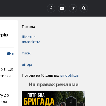
Погода
рів
Шостка
вологість:
тиск:
0
вітер:
рів, що
Погода на 10 днів від
sinoptik.ua
 тисяч
На правах реклами
ту до
хала