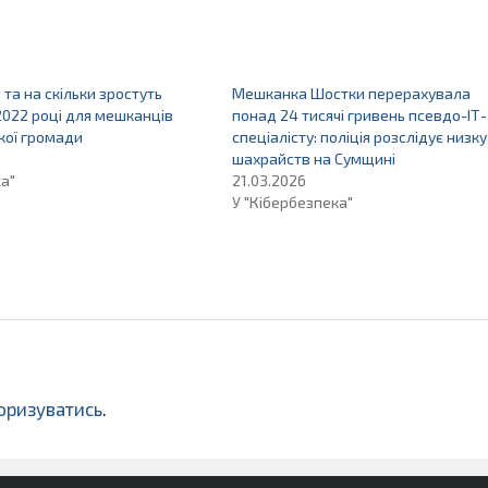
и та на скільки зростуть
Мешканка Шостки перерахувала
2022 році для мешканців
понад 24 тисячі гривень псевдо-ІТ-
кої громади
спеціалісту: поліція розслідує низку
шахрайств на Сумщині
ка"
21.03.2026
У "Кібербезпека"
оризуватись
.