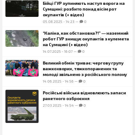
Бійці ГУР зупиняють наступ ворога на
Сумщині: розбито понад вісім рот
окупантів (+ відео)
05.08.2025
-
14:23
—
0
“Каліна, как обстановка?!” ― наземний
робот ГУР знищує окупантів з кулемета
на Сумщині (+ відео)
14.07.2025
-
16:07
—
0
Великий обмін триває: чергову групу
важкохворих, тяжкопоранених та
молоді звільнено з російського полону
14.06.2025
-
14:56
—
0
Російські війська відновлюють запаси
ракетного озброєння
27.03.2025
-
14:54
—
0