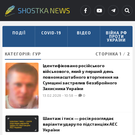
SHOSTKA NEWS
ПОДІЇ
COVID-19
ВІДЕО
ВІЙНА РФ
ПРОТИ
УКРАЇНИ
КАТЕГОРІЯ:
ГУР
СТОРІНКА 1
/
2
Ідентифіковано російського
військового, який у перший день
повномасштабного вторгнення на
Сумщині застрелив беззбройного
Захисника України
13.02.2026
-
10:58
—
0
Шантаж і тиск ― росія розглядає
варіанти удару по підстанціях АЕС
України