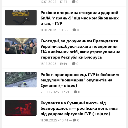
17.01.2026
-
17:27
—
0
Росіяни вперше застосували ударний
БпЛА “ґєрань-5” під час комбінованих
атак, – ГУР
11.01.2026
-
10:55
—
0
Сьогодні, за дорученням Президента
України, відбувся захід з повернення
114 цивільних осіб, яких утримували на
території Республіки Білорусь
13.12.2025
-
19:14
—
0
Робот-прапороносець ГУР із бойовим
модулем “кошмарив” окупантів на
Сумщині (+ відео)
25.08.2025
-
17:21
—
0
Окупанти на Сумщині виють від
безпорадності ― російська логістика
під ударом віртуозів ГУР (+ відео)
11.08.2025
-
10:41
—
0