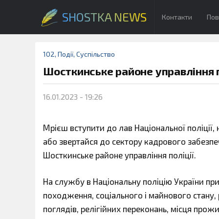
SHOSTKA NEWS
Контакти
Пов
102
,
Події
,
Суспільство
Шосткинське районе управління п
16.01.2023 - 19:26
Мрієш вступити до лав Національної поліції, 
або звертайся до сектору кадрового забезпе
Шосткинське районе управління поліції.
На службу в Національну поліцію України пр
походження, соціального і майнового стану, р
поглядів, релігійних переконань, місця прож