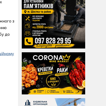
х
ожного з
енню
бу до
ційному