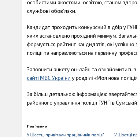
особистими якостями, освітою, станом здоров
службові обов’язки.
Кандидат проходить конкурсний відбір у ГУНП
яких встановлено прохідний мінімум. Загальн
формується рейтинг кандидатів, які успішно
поліції та направляються на первинну профес
Заповнити анкету он-лайн та ознайомитись 
сайті МВС України
у розділі «Моя нова поліція
За більш детальною інформацією звертайтес
районного управління поліції ГУНП в Сумській
Пов’язано
У Шостці привітали працівників поліції
У Шостці п