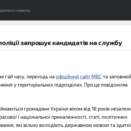
ідомити новину
оліції запрошує кандидатів на службу
не гай часу, переходь на
офіційний сайт МВС
та заповнюй
чення у територіальних підрозділах. Про це повідомляє
иймаються громадяни України віком від 18 років незалеж
асової і національної приналежності, статі, політичних
ивання, які вільно володіють державною мовою та здатні