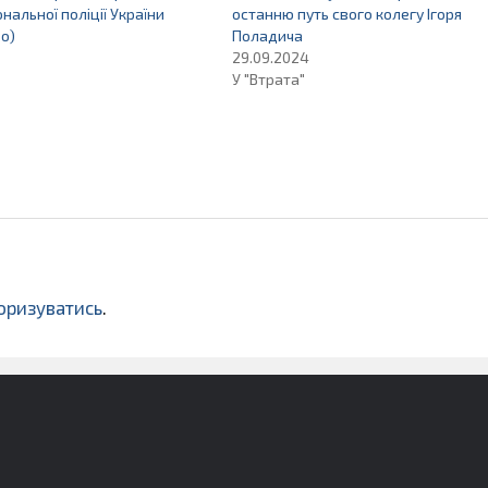
нальної поліції України
останню путь свого колегу Ігоря
о)
Поладича
29.09.2024
У "Втрата"
оризуватись
.