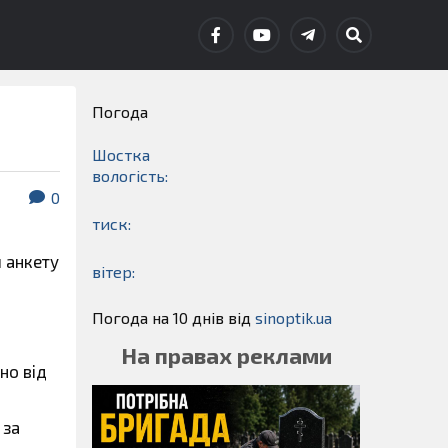
Погода
Шостка
вологість:
0
тиск:
 анкету
вітер:
Погода на 10 днів від
sinoptik.ua
На правах реклами
но від
 за