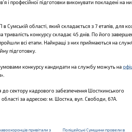
’я і професійної підготовки виконувати покладені на ни
 в Сумській області, який складається з 7 етапів, для к
а тривалість конкурсу складає 45 днів. По його заверш
 пройшли всі етапи. Найкращі з них приймаються на служ
ійну підготовку.
з умовами конкурсу кандидати на службу можуть на
офі
».
я до сектору кадрового забезпечення Шосткинського
 області за адресою: м. Шостка, вул. Свободи, 67А.
равоохоронців привітали з
Поліцейські Сумщини провели в