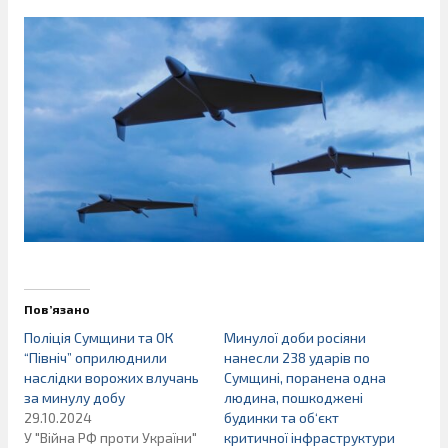
Пов’язано
Поліція Сумщини та ОК
Минулої доби росіяни
“Північ” оприлюднили
нанесли 238 ударів по
наслідки ворожих влучань
Сумщині, поранена одна
за минулу добу
людина, пошкоджені
29.10.2024
будинки та об‘єкт
У "Війна РФ проти України"
критичної інфраструктури