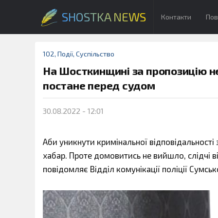
SHOSTKA NEWS
Контакти
Пов
102
,
Події
,
Суспільство
На Шосткинщині за пропозицію н
постане перед судом
30.08.2022 - 12:01
Аби уникнути кримінальної відповідальності
хабар. Проте домовитись не вийшло, слідчі 
повідомляє Відділ комунікації поліції Сумсько