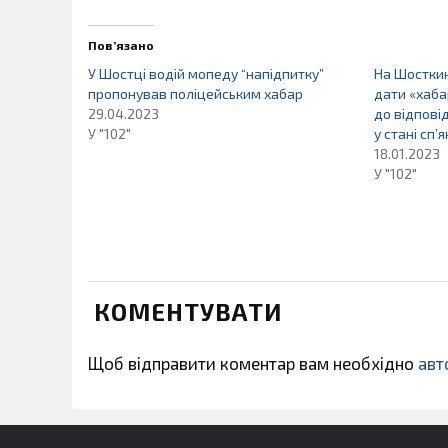
Пов’язано
У Шостці водій мопеду “напідпитку”
На Шосткин
пропонував поліцейським хабар
дати «хаба
29.04.2023
до відпові
У "102"
у стані сп’
18.01.2023
У "102"
КОМЕНТУВАТИ
Щоб відправити коментар вам необхідно
авт