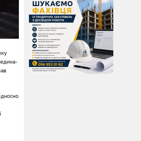
жку
редина-
вав
Відносно
ї