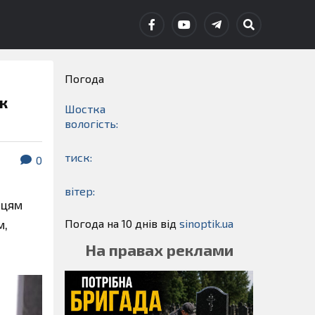
Погода
к
Шостка
вологість:
тиск:
0
вітер:
нцям
Погода на 10 днів від
sinoptik.ua
м,
На правах реклами