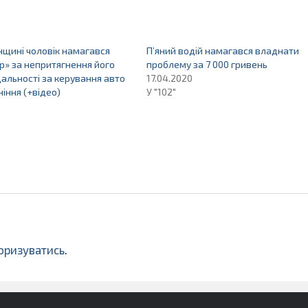
щині чоловік намагався
П’яний водій намагався владнати
р» за непритягнення його
проблему за 7 000 гривень
дальності за керування авто
17.04.2020
яніння (+відео)
У "102"
оризуватись
.