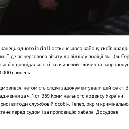
шканець одного із сіл Шосткинського району скоїв краді
 Під час чергового візиту до відділу поліції № 1 (м. Се
ьної відповідальності за вчинений злочин та запропону
3 000 гривень.
дмовився, натомість слідчі задокументували цей факт. 
адження за ч. 1 ст. 369 Кримінального кодексу України
рної вигоди службовій особі». Тепер, окрім кримінально
остане перед судом і за пропозицію хабара. Досудове