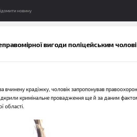
ідомити новину
еправомірної вигоди поліцейським чолові
 за вчинену крадіжку, чоловік запропонував правоохоро
відкрили кримінальне провадження ще й за даним факто
ї області.