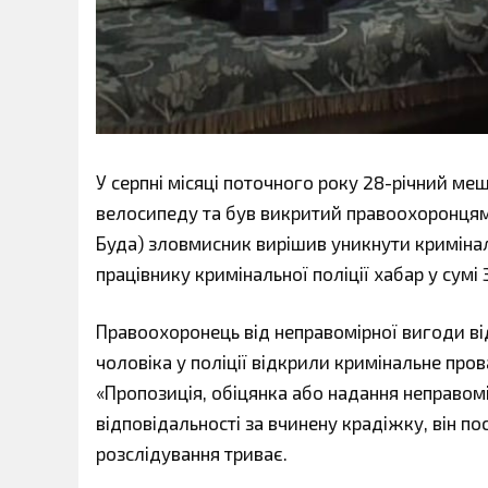
У серпні місяці поточного року 28-річний ме
велосипеду та був викритий правоохоронцями.
Буда) зловмисник вирішив уникнути кримінал
працівнику кримінальної поліції хабар у сумі 
Правоохоронець від неправомірної вигоди ві
чоловіка у поліції відкрили кримінальне пров
«Пропозиція, обіцянка або надання неправомі
відповідальності за вчинену крадіжку, він п
розслідування триває.