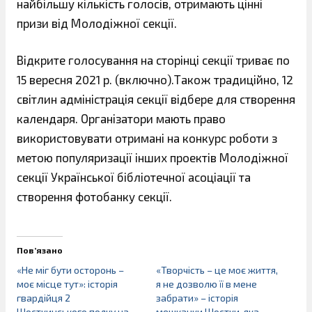
найбільшу кількість голосів, отримають цінні
призи від Молодіжної секції.
Відкрите голосування на сторінці секції триває по
15 вересня 2021 р. (включно).Також традиційно, 12
світлин адміністрація секції відбере для створення
календаря. Організатори мають право
використовувати отримані на конкурс роботи з
метою популяризації інших проектів Молодіжної
секції Української бібліотечної асоціації та
створення фотобанку секції.
Пов’язано
«Не міг бути осторонь –
«Творчість – це моє життя,
моє місце тут»: історія
я не дозволю її в мене
гвардійця 2
забрати» – історія
Шосткинського полку на
мешканки Шостки, яка