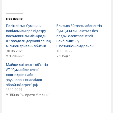
Пов’язано
Поліцейські Сумщини
Близько 60 тисяч абонентів
повідомили про підозру
Сумщини лишаються без
посадовицям міськради,
подачі електроенергії,
які завдали державі понад
найбільше – у
мільйон гривень збитків
Шосткинському районі
30.06.2025
11.10.2022
У "Новини"
У "Події"
Майже дві тисячі об’єктів
АТ “Сумиобленерго”
пошкоджені або
зруйновані внаслідок
збройної агресії рф
18.10.2025
У "Війна РФ проти України"