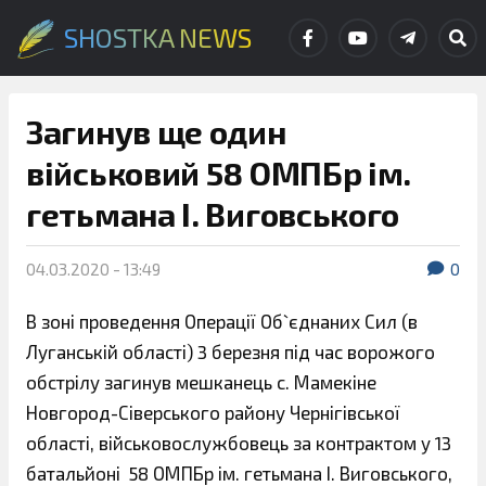
SHOSTKA NEWS
Загинув ще один
військовий 58 ОМПБр ім.
гетьмана І. Виговського
04.03.2020 - 13:49
0
В зоні проведення Операції Об`єднаних Сил (в
Луганській області) 3 березня під час ворожого
обстрілу загинув мешканець с. Мамекіне
Новгород-Сіверського району Чернігівської
області, військовослужбовець
за контрактом у 13
батальйоні 58 ОМПБр ім. гетьмана І. Виговського,