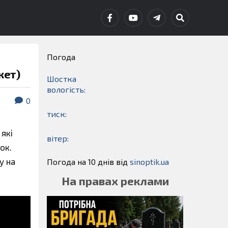
Погода
жет)
Шостка
вологість:
0
тиск:
 які
вітер:
ок.
у на
Погода на 10 днів від
sinoptik.ua
На правах реклами