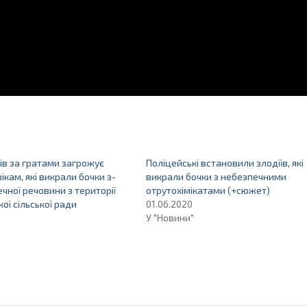
ків за гратами загрожує
Поліцейські встановили злодіїв, які
ікам, які викрали бочки з-
викрали бочки з небезпечними
ечної речовини з території
отрутохімікатами (+сюжет)
ої сільської ради
01.06.2020
У "Новини"