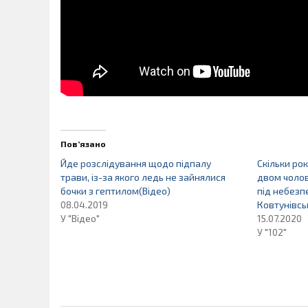
Пов’язано
Йде розслідування щодо підпалу
Скільки ро
трави, із-за якого ледь не зайнялися
двом чолов
бочки з гептилом(Відео)
під небезп
08.04.2019
Ковтунівськ
У "Відео"
15.07.2020
У "102"