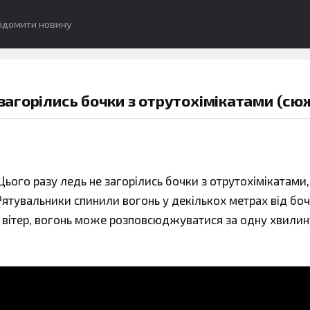
ідомити новину
 загорілись бочки з отрутохімікатами (сю
ього разу ледь не загорілись бочки з отрутохімікатами,
 Рятувальники спинили вогонь у декількох метрах від боч
 вітер, вогонь може розповсюджуватися за одну хвилин