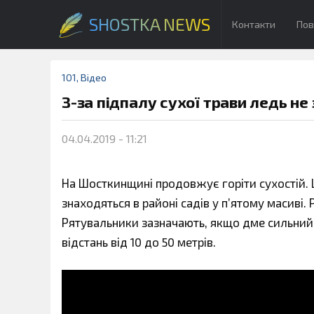
SHOSTKA NEWS
Контакти
Пов
101
,
Відео
З-за підпалу сухої трави ледь не
04.04.2019 - 11:21
На Шосткинщині продовжує горіти сухостій. Ц
знаходяться в районі садів у п’ятому масиві.
Рятувальники зазначають, якщо дме сильний
відстань від 10 до 50 метрів.