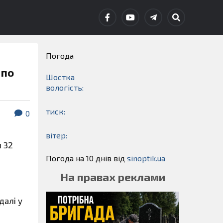
Погода
 по
Шостка
вологість:
тиск:
0
вітер:
и 32
Погода на 10 днів від
sinoptik.ua
На правах реклами
далі у