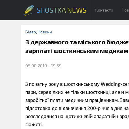
SHOSTKA NEWS
Контакти
Пов
Відео
,
Новини
З державного та міського бюджет
зарплаті шосткинським медикам
05.08.2019 - 19:59
З початку року в шосткинському Wedding-cen
пари, серед яких не тільки шосткинці, але й 
заробітної плати медичним працівникам. Зав
підготовка до відзначення 200-річчя з дня н
розглядалися на щотижневій апаратній нараді
сюжеті.