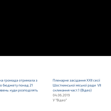
ка громада отримала з
Пленарне засідання ХХІІ сесії
о бюджету понад 21
Шосткинської міської ради VІІ
ивень: куди розподілять
скликання част.1 (Відео)
04.06.2019
У "Відео"