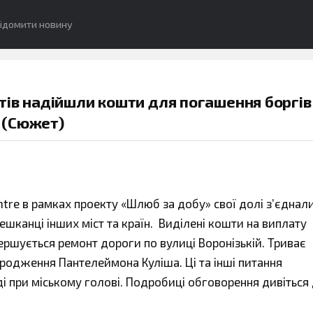
ідомити новину
ів надійшли кошти для погашення боргів
 (Сюжет)
tre в рамках проекту «Шлюб за добу» свої долі з’єднал
мешканці інших міст та країн. Виділені кошти на виплату
ершується ремонт дороги по вулиці Воронізькій. Триває
ародження Пантелеймона Куліша. Ці та інші питання
 при міському голові. Подробиці обговорення дивіться 