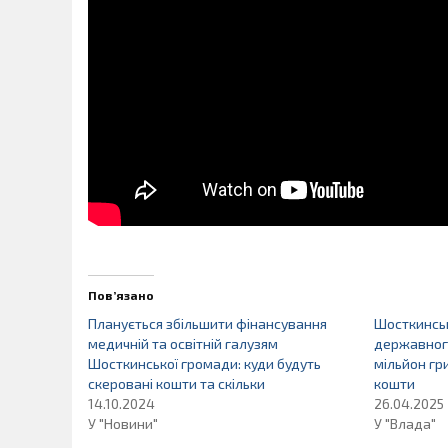
Пов’язано
Планується збільшити фінансування
Шосткинсь
медичній та освітній галузям
державног
Шосткинської громади: куди будуть
мільйон гр
скеровані кошти та скільки
кошти
14.10.2024
26.04.2025
У "Новини"
У "Влада"