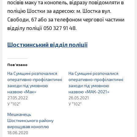
посівів маку та конопель, відразу повідомляти в
поліцію Шостки за адресою: м. Шостка вул.
Свободи, 67 або за телефоном чергової частини
відділу поліції 050 327 91 48.
Шосткинський відділ поліції
Пов’язано
На Сумщині розпочалися
На Сумщині розпочалися
оперативно-профілактичні
оперативно-профілактичні
заходи під умовною
заходи під умовною
назвою «Мак»
назвою «МАК-2021»
27.05.2022
26.05.2021
У "102"
У "102"
Мешканець
Шосткинського району
вирощував коноплю
18.06.2020