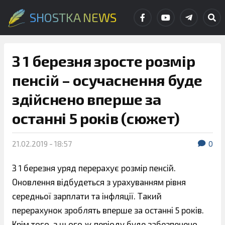
SHOSTKA NEWS
З 1 березня зросте розмір
пенсій – осучаснення буде
здійснено вперше за
останні 5 років (сюжет)
21.02.2019 - 18:57
0
З 1 березня уряд перерахує розмір пенсій.
Оновлення відбудеться з урахуванням рівня
середньої зарплати та інфляції. Такий
перерахунок зроблять вперше за останні 5 років.
Крім того, з цього ж періоду буде забезпечено