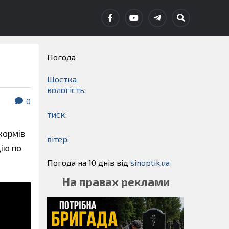
Погода
Шостка
вологість:
0
тиск:
кормів
вітер:
цію по
Погода на 10 днів від
sinoptik.ua
На правах реклами