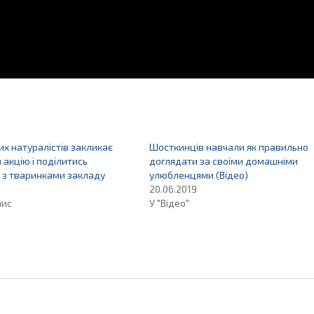
их натуралістів закликає
Шосткинців навчали як правильно
 акцію і поділитись
доглядати за своїми домашніми
 з тваринками закладу
улюбленцями (Відео)
20.06.2019
пис
У "Відео"