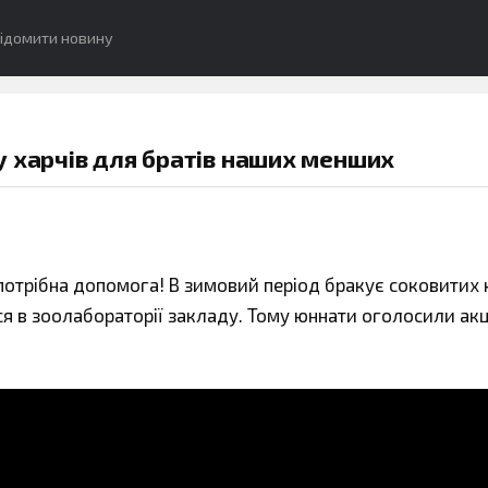
ідомити новину
у харчів для братів наших менших
 потрібна допомога! В зимовий період бракує соковитих 
ься в зоолабораторії закладу. Тому юннати оголосили ак