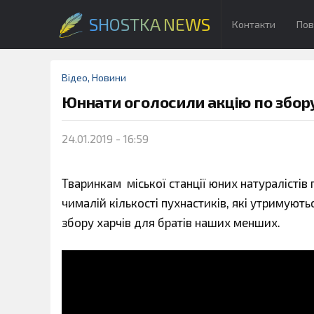
SHOSTKA NEWS
Контакти
Пов
Відео
,
Новини
Юннати оголосили акцію по збор
24.01.2019 - 16:59
Тваринкам міської станції юних натуралістів
чималій кількості пухнастиків, які утримуют
збору харчів для братів наших менших.