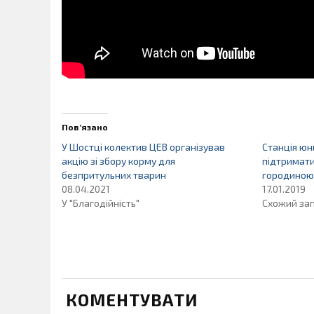
Пов’язано
У Шостці колектив ЦЕВ організував
Станція юн
акцію зі збору корму для
підтримати
безпритульних тварин
городиною
08.04.2021
17.01.2019
У "Благодійність"
Схожий за
КОМЕНТУВАТИ