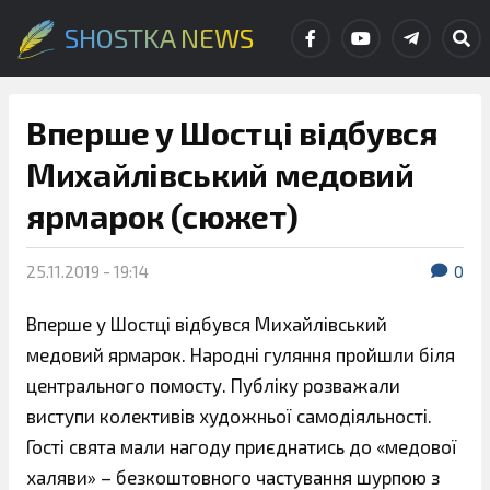
SHOSTKA NEWS
Вперше у Шостці відбувся
Михайлівський медовий
ярмарок (сюжет)
25.11.2019 - 19:14
0
Вперше у Шостці відбувся Михайлівський
медовий ярмарок. Народні гуляння пройшли біля
центрального помосту. Публіку розважали
виступи колективів художньої самодіяльності.
Гості свята мали нагоду приєднатись до «медової
халяви» – безкоштовного частування шурпою з