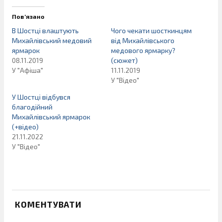
Пов’язано
В Шостці влаштують
Чого чекати шосткинцям
Михайлівський медовий
від Михайлівського
ярмарок
медового ярмарку?
08.11.2019
(сюжет)
У "Афіша"
11.11.2019
У "Відео"
У Шостці відбувся
благодійний
Михайлівський ярмарок
(+відео)
21.11.2022
У "Відео"
КОМЕНТУВАТИ