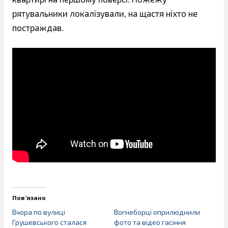
рятувальники локалізували, на щастя ніхто не
постраждав.
Пов’язано
Вчора по вулиці
Вогнеборці оприлюднили
Грушевського сталася
фото та відео гасіння