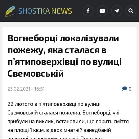
SHOSTKA NEWS
Вогнеборці локалізували
пожежу, яка сталася в
п’ятиповерхівці по вулиці
Свемовській
23.02.2021 - 16:51
0
22 лютого в п’ятиповерхівці по вулиці
Свемовській сталася пожежа. Вогнеборці, які
прибули на виклик, встановили, що горить сміття
на площі 1 кв.м. в двокімнатній занедбаній
квартирі на першому поверсі. Пожежу