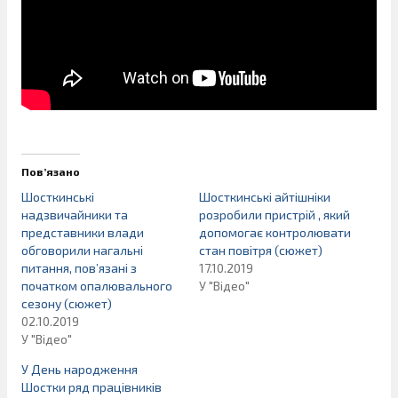
Пов’язано
Шосткинські
Шосткинські айтішніки
надзвичайники та
розробили пристрій , який
представники влади
допомогає контролювати
обговорили нагальні
стан повітря (сюжет)
питання, пов’язані з
17.10.2019
початком опалювального
У "Відео"
сезону (сюжет)
02.10.2019
У "Відео"
У День народження
Шостки ряд працівників