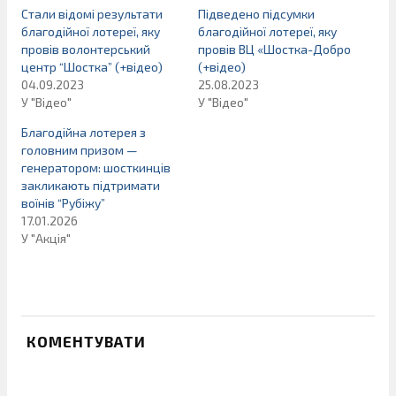
Стали відомі результати
Підведено підсумки
благодійної лотереї, яку
благодійної лотереї, яку
провів волонтерський
провів ВЦ «Шостка-Добро
центр “Шостка” (+відео)
(+відео)
04.09.2023
25.08.2023
У "Відео"
У "Відео"
Благодійна лотерея з
головним призом —
генератором: шосткинців
закликають підтримати
воїнів “Рубіжу”
17.01.2026
У "Акція"
КОМЕНТУВАТИ