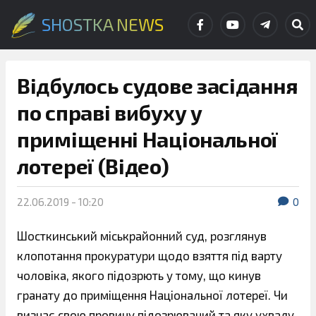
SHOSTKA NEWS
Відбулось судове засідання
по справі вибуху у
приміщенні Національної
лотереї (Відео)
22.06.2019 - 10:20
0
Шосткинський міськрайонний суд, розглянув
клопотання прокуратури щодо взяття під варту
чоловіка, якого підозрють у тому, що кинув
гранату до приміщення Національної лотереї. Чи
визнає свою провину підозрюваний та яку ухвалу