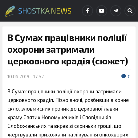
SHOSTKA NEWS
В Сумах працівники поліції
охорони затримали
церковного крадія (сюжет)
10.04.2019 - 17:57
0
В Сумах працівники поліції охорони затримали
церковного крадія. Пізно вночі, розбивши віконне
скло, зловмисник проник до церковної лавки
храму Святих Новомучеників і Сповідників
Слобожанських та вкрав зі скриньки гроші, що
жертвували прихожани на лікування онкохворих