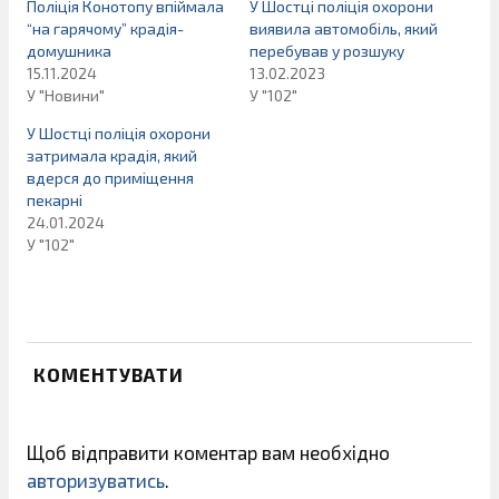
Поліція Конотопу впіймала
У Шостці поліція охорони
“на гарячому” крадія-
виявила автомобіль, який
домушника
перебував у розшуку
15.11.2024
13.02.2023
У "Новини"
У "102"
У Шостці поліція охорони
затримала крадія, який
вдерся до приміщення
пекарні
24.01.2024
У "102"
КОМЕНТУВАТИ
Щоб відправити коментар вам необхідно
авторизуватись
.