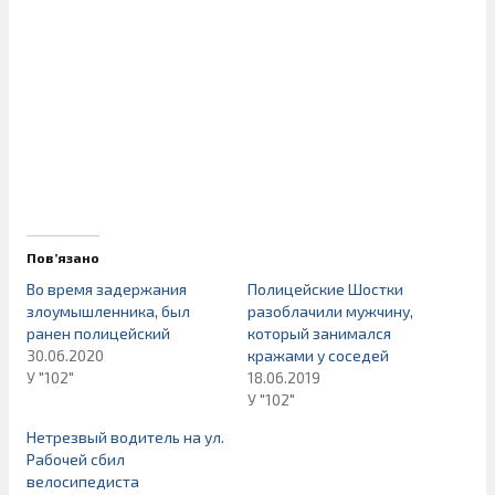
Пов’язано
Во время задержания
Полицейские Шостки
злоумышленника, был
разоблачили мужчину,
ранен полицейский
который занимался
30.06.2020
кражами у соседей
У "102"
18.06.2019
У "102"
Нетрезвый водитель на ул.
Рабочей сбил
велосипедиста