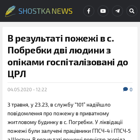
SHOSTKA NEWS
В результаті пожежі в с.
Побребки дві людини з
опіками госпіталізовані до
ЦРЛ
04.05.2020 - 12:22
0
3 травня, у 23.23, в службу “101” надійшло
повідомлення про пожежу в приватному
житловому будинку в c. Погребки. У ліквідації
пожежі були залучені працівники ГПСЧ-4 і ГПСЧ-5
з Шостки. В результаті пожежі повністю згоріла