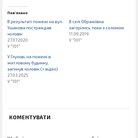
Пов’язано
В результаті пожежі на вул.
В селі Ображіївка
Ушакова постраждав
загорілись тюки з соломою
чоловік
11.09.2019
27.07.2020
У "101"
У "101"
У Глухові, на пожежі в
житловому будинку,
загинув чоловік (+ відео)
27.03.2025
У "101"
КОМЕНТУВАТИ