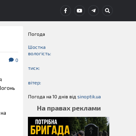
Погода
Шостка
вологість:
0
тиск:
я
вітер:
 Вогонь
Погода на 10 днів від
sinoptik.ua
На правах реклами
 на