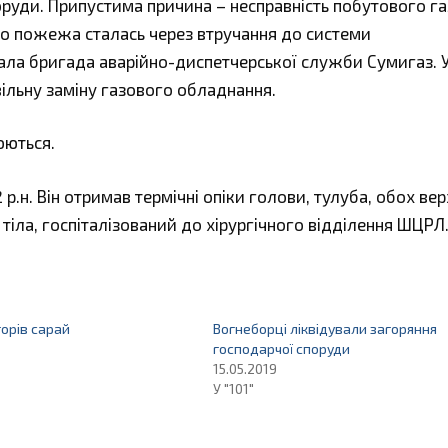
оруди. Припустима причина – несправність побутового г
що пожежа сталась через втручання до системи
ала бригада аварійно-диспетчерської служби Сумигаз. 
вільну заміну газового обладнання.
юються.
н. Він отримав термічні опіки голови, тулуба, обох верх
ні тіла, госпіталізований до хірургічного відділення ШЦРЛ
 горів сарай
Вогнеборці ліквідували загоряння
господарчої споруди
15.05.2019
У "101"