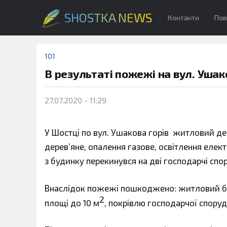
SHOSTKA NEWS
Контакти
Пов
101
В результаті пожежі на вул. Уша
27.07.2020 - 11:29
У Шостці по вул. Ушакова горів житловий де
дерев’яне, опалення газове, освітлення електр
з будинку перекинувся на дві господарчі спо
Внаслідок пожежі пошкоджено: житловий буд
2
площі до 10 м
, покрівлю господарчої спору