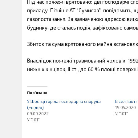
Під час пожежі врятовано: дві господарчі сп
приладу. Пізніше АТ “Сумигаз” повідомить, 
газопостачання. За зазначеною адресою виїх
будинку, де сталась подія, зафіксовано само
Збиток та сума врятованого майна встановл
Внаслідок пожежі травмований чоловік 1992 р.
нижніх кінцівок, ІІ ст., до 60 % площі поверх
Пов’язано
У Шостці горіла господарча споруда
В селі Івот
(+відео)
19.05.2020
09.09.2022
У "101"
У "101"