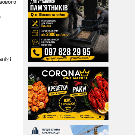
азового
У
ніх і
.