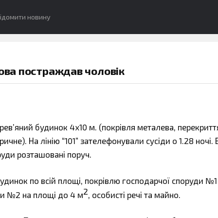
ідомити новину
кова постраждав чоловік
рев’яний будинок 4х10 м. (покрівля металева, перекритт
ичне). На лінію “101” зателефонували сусіди о 1.28 ночі.
руди розташовані поруч.
инок по всій площі, покрівлю господарчої споруди №1
2
ди №2 на площі до 4 м
, особисті речі та майно.