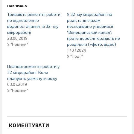
Пов’язано
Тривають ремонтні роботи
У 32-му мікрорайоні на
по відновленню
радість дітлахам
водопостачання в 32- му
несподівано утворився
мікрорайоні
“Венеціанський канал”,
28.06.2019
проте дорослі їх радість не
У "Новини"
розділили (+фото, відео)
17.07.2024
У "Події"
Планові ремонтні роботи у
32 мікрорайоні. Коли
планують увімкнути воду
03.07.2019
У "Новини"
КОМЕНТУВАТИ