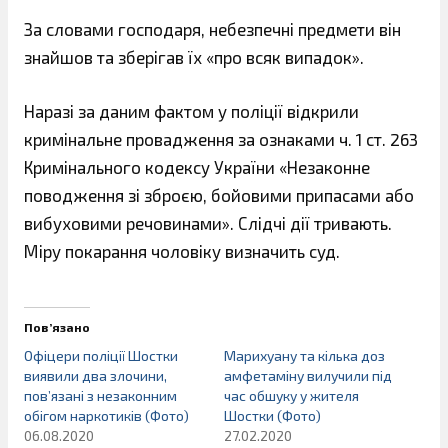
За словами господаря, небезпечні предмети він
знайшов та зберігав їх «про всяк випадок».
Наразі за даним фактом у поліції відкрили
кримінальне провадження за ознаками ч. 1 ст. 263
Кримінального кодексу України «Незаконне
поводження зі зброєю, бойовими припасами або
вибуховими речовинами». Слідчі дії тривають.
Міру покарання чоловіку визначить суд.
Пов’язано
Офіцери поліції Шостки
Марихуану та кілька доз
виявили два злочини,
амфетаміну вилучили під
пов’язані з незаконним
час обшуку у жителя
обігом наркотиків (Фото)
Шостки (Фото)
06.08.2020
27.02.2020