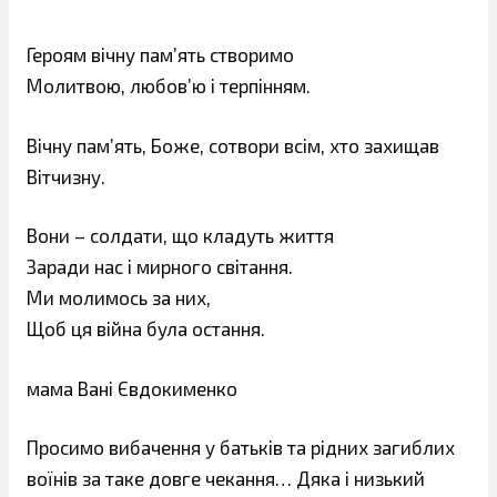
Героям вічну пам’ять створимо
Молитвою, любов’ю і терпінням.
Вічну пам’ять, Боже, сотвори всім, хто захищав
Вітчизну.
Вони – солдати, що кладуть життя
Заради нас і мирного світання.
Ми молимось за них,
Щоб ця війна була остання.
мама Вані Євдокименко
Просимо вибачення у батьків та рідних загиблих
воїнів за таке довге чекання… Дяка і низький