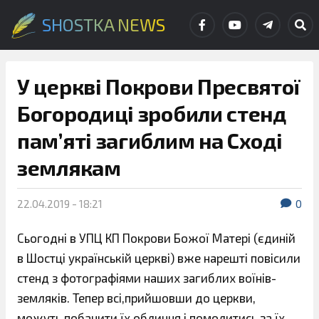
SHOSTKA NEWS
У церкві Покрови Пресвятої
Богородиці зробили стенд
пам’яті загиблим на Сході
землякам
22.04.2019 - 18:21
0
Сьогодні в УПЦ КП Покрови Божої Матері (єдиній
в Шостці українській церкві) вже нарешті повісили
стенд з фотографіями наших загиблих воїнів-
земляків. Тепер всі,
прийшовши до церкви,
можуть побачити їх обличчя і помолитись за їх