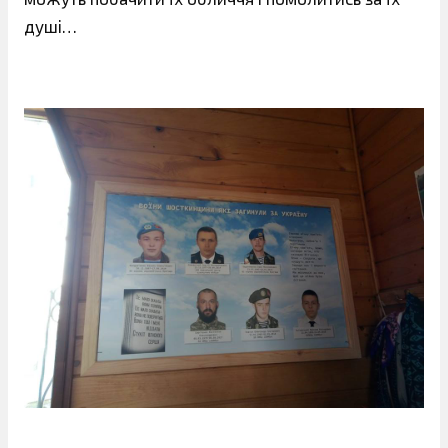
душі…