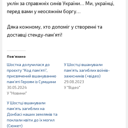
уклін за справжніх синів України… Ми, українці,
перед вами у неосяжнім боргу…
Дяка кожному, хто допоміг у створенні та
доставці стенду-пам’яті!
Пов’язано
Шостка долучилася до
У Шостці вшанували
проєкту “Код пам’яті”,
пам’ять загиблих воїнів-
присвячений вшануванню
захисників (+відео)
пам’яті Героям із Сумщини
29.08.2023
30.05.2024
У "Відео"
У "Новини"
У Шостці вшанували
пам’ять загиблих на
Донбасі наших земляків та
поклали квіти до їх могил
(Сюжет)