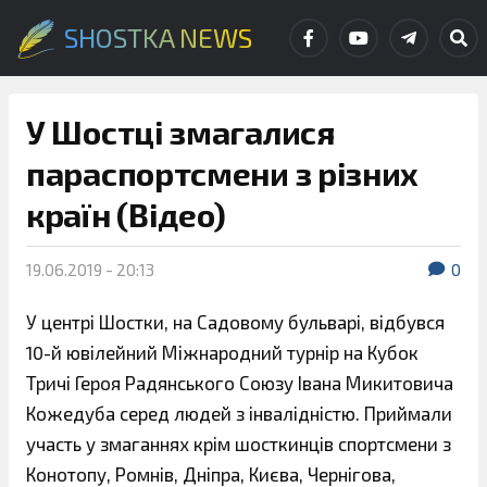
SHOSTKA NEWS
У Шостці змагалися
параспортсмени з різних
країн (Відео)
19.06.2019 - 20:13
0
У центрі Шостки, на Садовому бульварі, відбувся
10-й ювілейний Міжнародний турнір на Кубок
Тричі Героя Радянського Союзу Івана Микитовича
Кожедуба серед людей з інвалідністю. Приймали
участь у змаганнях крім шосткинців спортсмени з
Конотопу, Ромнів, Дніпра, Києва, Чернігова,