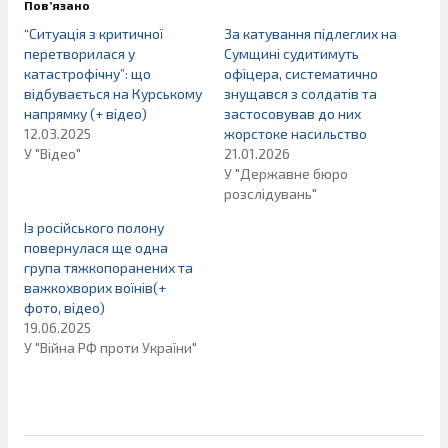
Пов’язано
“Ситуація з критичної
За катування підлеглих на
перетворилася у
Сумщині судитимуть
катастрофічну”: що
офіцера, систематично
відбувається на Курському
знущався з солдатів та
напрямку (+ відео)
застосовував до них
12.03.2025
жорстоке насильство
У "Відео"
21.01.2026
У "Державне бюро
розслідувань"
Із російського полону
повернулася ще одна
група тяжкопоранених та
важкохворих воїнів(+
фото, відео)
19.06.2025
У "Війна РФ проти України"