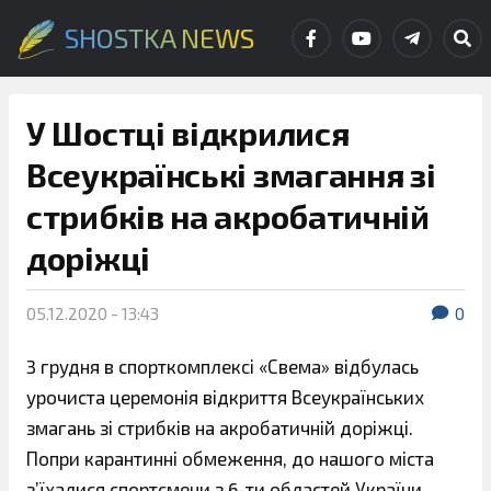
SHOSTKA NEWS
У Шостці відкрилися
Всеукраїнські змагання зі
стрибків на акробатичній
доріжці
05.12.2020 - 13:43
0
3 грудня в спорткомплексі «Свема» відбулась
урочиста церемонія відкриття Всеукраїнських
змагань зі стрибків на акробатичній доріжці.
Попри карантинні обмеження, до нашого міста
з’їхалися спортсмени з 6-ти областей України.