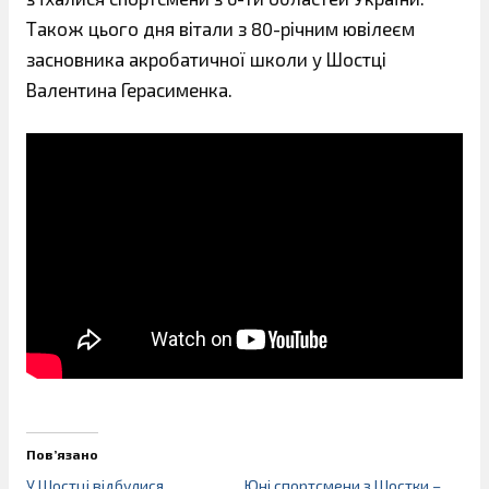
Також цього дня вітали з 80-річним ювілеєм
засновника акробатичної школи у Шостці
Валентина Герасименка.
Пов’язано
У Шостці відбулися
Юні спортсмени з Шостки –