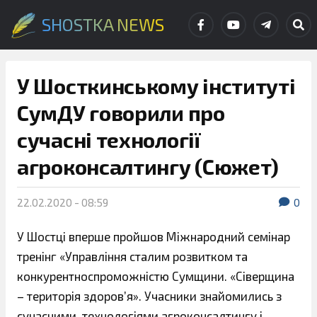
SHOSTKA NEWS
У Шосткинському інституті
СумДУ говорили про
сучасні технології
агроконсалтингу (Сюжет)
22.02.2020 - 08:59
0
У Шостці вперше пройшов Міжнародний семінар
тренінг «Управління сталим розвитком та
конкурентноспроможністю Сумщини. «Сіверщина
– територія здоров’я». Учасники знайомились з
сучасними технологіями агроконсалтингу і ,