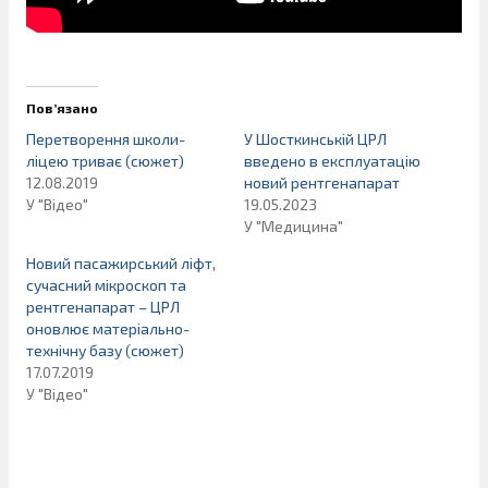
Пов’язано
Перетворення школи-
У Шосткинській ЦРЛ
ліцею триває (сюжет)
введено в експлуатацію
12.08.2019
новий рентгенапарат
У "Відео"
19.05.2023
У "Медицина"
Новий пасажирський ліфт,
сучасний мікроскоп та
рентгенапарат – ЦРЛ
оновлює матеріально-
технічну базу (сюжет)
17.07.2019
У "Відео"