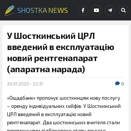
SHOSTKA NEWS
У Шосткинський ЦРЛ
введений в експлуатацію
новий рентгенапарат
(апаратна нарада)
20.01.2020 - 22:31
0
«Ощадбанк» пропонує шосткинцям нову послугу
– оренду індивідуальних сейфів. У Шосткинський
ЦРЛ введений в експлуатацію новий
рентгенапарат. Два шосткинських вчителя стали
переможцями відбіркового етапу другого