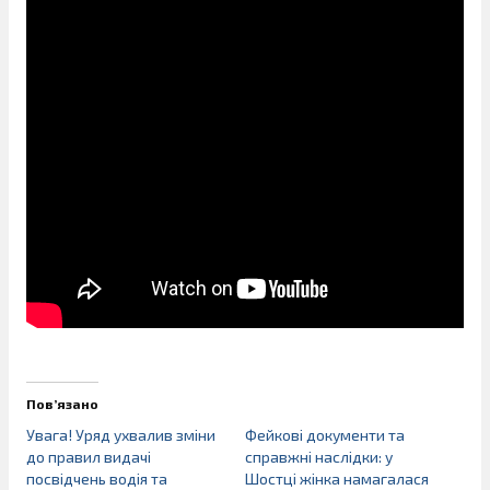
Пов’язано
Увага! Уряд ухвалив зміни
Фейкові документи та
до правил видачі
справжні наслідки: у
посвідчень водія та
Шостці жінка намагалася