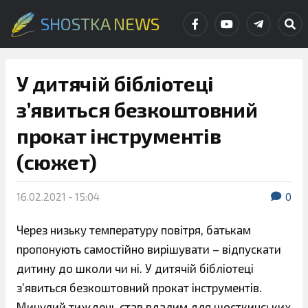
SHOSTKA NEWS
У дитячій бібліотеці
з’явиться безкоштовний
прокат інструментів
(сюжет)
16.02.2021 - 15:04
0
Через низьку температуру повітря, батькам
пропонують самостійно вирішувати – відпускати
дитину до школи чи ні. У дитячій бібліотеці
з’явиться безкоштовний прокат інструментів.
Минулий тиждень став вдалим для шосткинських