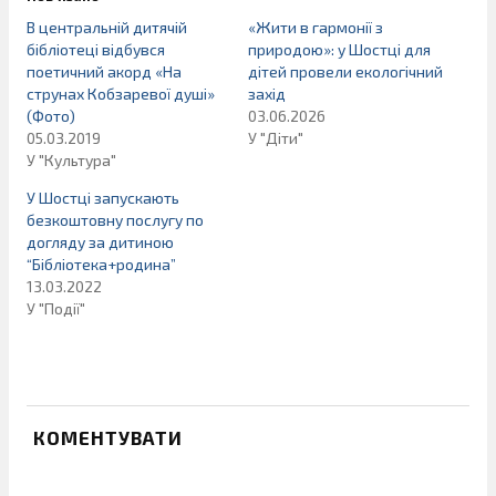
В центральній дитячій
«Жити в гармонії з
бібліотеці відбувся
природою»: у Шостці для
поетичний акорд «На
дітей провели екологічний
струнах Кобзаревої душі»
захід
(Фото)
03.06.2026
05.03.2019
У "Діти"
У "Культура"
У Шостці запускають
безкоштовну послугу по
догляду за дитиною
“Бібліотека+родина”
13.03.2022
У "Події"
КОМЕНТУВАТИ