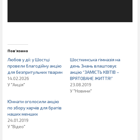
Пов’язано
Любов у дії: у Шостці
Шосткинська гімназія на
провели благодійну акцію
день Знань влаштовує
для безпритульних тварин
акцію “ЗАМІСТЬ КВІТІВ –
14.02.2026
ВРЯТОВАНЕ ЖИТТЯ!”
У "Акція"
23.08.2019
У "Новини"
Юннати оголосили акцію
по збору харчів для братів
наших менших
24.01.2019
У "Відео"