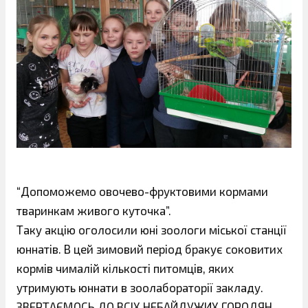
“Допоможемо овочево-фруктовими кормами
тваринкам живого куточка”.
Таку акцію оголосили юні зоологи міської станції
юннатів. В цей зимовий період бракує сокови
тих
кормів чималій кількості питомців, яких
утримують юннати в зоолабораторії закладу.
ЗВЕРТАЄМОСЬ ДО ВСІХ НЕБАЙДУЖИХ ГОРОДЯН