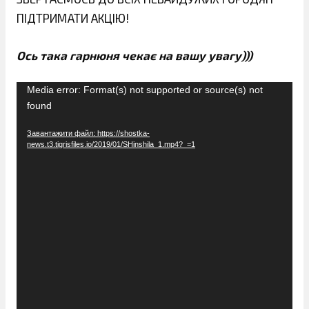
ПІДТРИМАТИ АКЦІЮ!
Ось така гарнюня чекає на вашу увагу)))
Відеопрогравач
Media error: Format(s) not supported or source(s) not
found
Завантажити файл: https://shostka-
news.t3.tigrisfiles.io/2019/01/SHinshila_1.mp4?_=1