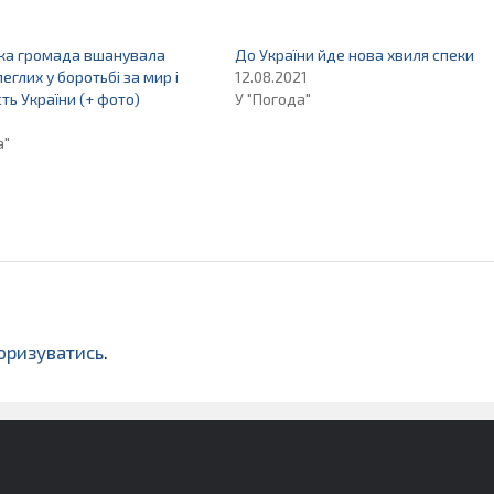
ка громада вшанувала
До України йде нова хвиля спеки
еглих у боротьбі за мир і
12.08.2021
ть України (+ фото)
У "Погода"
а"
оризуватись
.