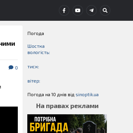
Погода
ячими
Шостка
вологість:
тиск:
0
вітер:
и
Погода на 10 днів від
sinoptik.ua
На правах реклами