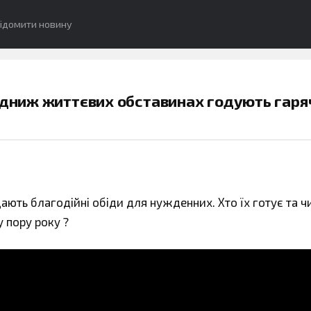
ідомити новину
ладниж життєвих обставинах годують гар
ють благодійні обіди для нужденних. Хто їх готує та ч
 пору року ?