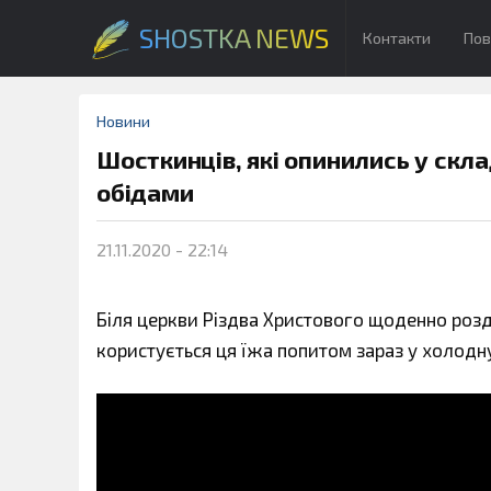
SHOSTKA NEWS
Контакти
Пов
Новини
Шосткинців, які опинились у ск
обідами
21.11.2020 - 22:14
Біля церкви Різдва Христового щоденно розда
користується ця їжа попитом зараз у холодну