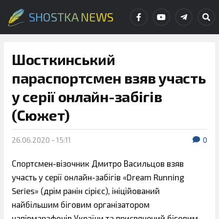
SHOSTKA NEWS
Шосткинський
параспортсмен взяв участь
у серії онлайн-забігів
(Сюжет)
26.06.2020 - 15:11
0
Спортсмен-візочник Дмитро Васильцов взяв
участь у серії онлайн-забігів «Dream Running
Series» (дрім ранін сірієс), ініційований
найбільшим біговим організатором
напівмарафонів України та присвячений біговим