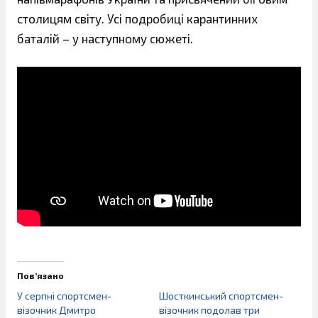
столицям світу. Усі подробиці карантинних
баталій – у наступному сюжеті.
Пов’язано
У серпні спортсмен-
Шосткинський спортсмен-
візочник Дмитро
візочник подолав три