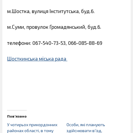
м.Шостка, вулиця Інститутська, буд.6.
м.Суми, провулок Громадянський, буд.6.
телефони: 067-540-73-53, 066-085-88-69
Шосткинська міська рада
Пов’язано
У чотирьох прикордонних
Особи, які планують
районах області, в тому
здійснювати в’їзд,