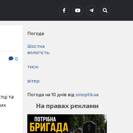
Погода
Шостка
вологість:
0
тиск:
вітер:
Погода на 10 днів від
sinoptik.ua
тці та
На правах реклами
жих