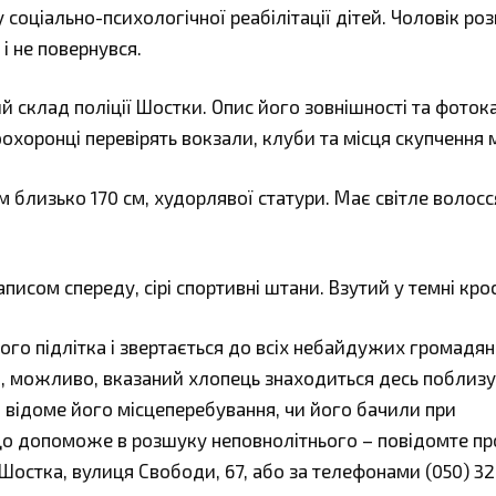
оціально-психологічної реабілітації дітей. Чоловік роз
і не повернувся.
й склад поліції Шостки. Опис його зовнішності та фоток
воохоронці перевірять вокзали, клуби та місця скупчення 
м близько 170 см, худорлявої статури. Має світле волосс
исом спереду, сірі спортивні штани. Взутий у темні крос
го підлітка і звертається до всіх небайдужих громадян
, можливо, вказаний хлопець знаходиться десь поблизу в
 відоме його місцеперебування, чи його бачили при
 що допоможе в розшуку неповнолітнього – повідомте пр
.Шостка, вулиця Свободи, 67, або за телефонами (050) 32