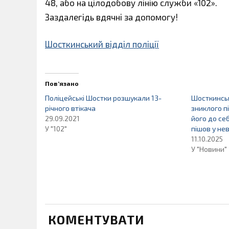
48, або на цілодобову лінію служби «102».
Заздалегідь вдячні за допомогу!
Шосткинський відділ поліції
Пов’язано
Поліцейські Шостки розшукали 13-
Шосткинськ
річного втікача
зниклого п
29.09.2021
його до се
У "102"
пішов у не
11.10.2025
У "Новини"
КОМЕНТУВАТИ