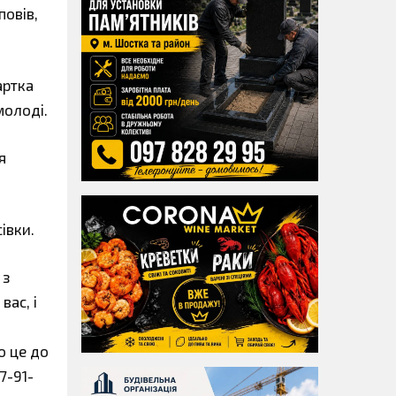
повів,
артка
молоді.
я
івки.
 з
ас, і
о це до
7-91-