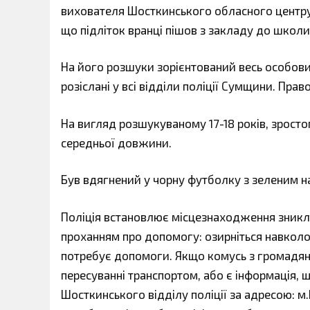
вихователя Шосткинського обласного центру с
що пі
дліток вранці пішов з закладу до школи 
На його розшуки зорієнтований весь особови
розіслані у всі відділи поліції Сумщини. Пра
На вигляд розшукуваному 17-18 років, зросто
середньої довжини.
Був вдягнений у чорну футболку з зеленим нап
Поліція встановлює місцезнаходження зникло
проханням про допомогу: озирніться навколо
потребує допомоги. Якщо комусь з громадян
пересуванні транспортом, або є інформація,
Шосткинського відділу поліції за адресою: м