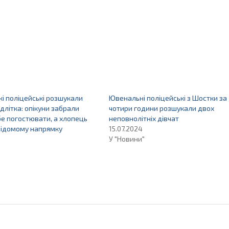
і поліцейські розшукали
Ювенальні поліцейські з Шостки за
ідлітка: опікуни забрали
чотири години розшукали двох
бе погостювати, а хлопець
неповнолітніх дівчат
відомому напрямку
15.07.2024
У "Новини"