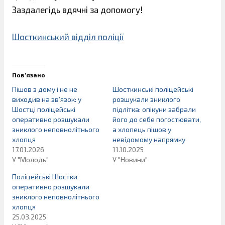
Заздалегідь вдячні за допомогу!
Шосткинський відділ поліції
Пов’язано
Пішов з дому і не не
Шосткинські поліцейські
виходив на зв’язок: у
розшукали зниклого
Шостці поліцейські
підлітка: опікуни забрали
оперативно розшукали
його до себе погостювати,
зниклого неповнолітнього
а хлопець пішов у
хлопця
невідомому напрямку
17.01.2026
11.10.2025
У "Молодь"
У "Новини"
Поліцейські Шостки
оперативно розшукали
зниклого неповнолітнього
хлопця
25.03.2025