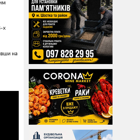
ним
3-х
авши на