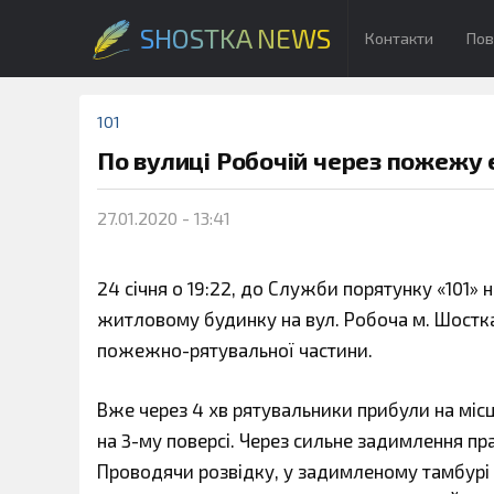
SHOSTKA NEWS
Контакти
Пов
101
По вулиці Робочій через пожежу е
27.01.2020 - 13:41
24 січня о 19:22, до Служби порятунку «101
житловому будинку на вул. Робоча м. Шостка
пожежно-рятувальної частини.
Вже через 4 хв рятувальники прибули на місц
на 3-му поверсі. Через сильне задимлення пр
Проводячи розвідку, у задимленому тамбурі 