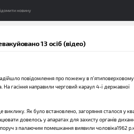
ідомити новину
вакуйовано 13 осіб (відео)
» надійшло повідомлення про пожежу в п’ятиповерховому
. На гасіння направили черговий караул 4-ї державної
е виклику. Як було встановлено, загоряння сталося у кв
ацювати довелось у апаратах для захисту органів диханн
поруч з палаючим помешкання виявили чоловіка1962 р.н