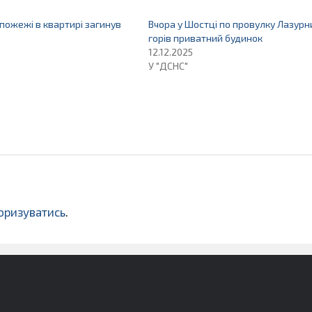
 пожежі в квартирі загинув
Вчора у Шостці по провулку Лазурн
горів приватний будинок
12.12.2025
У "ДСНС"
оризуватись
.