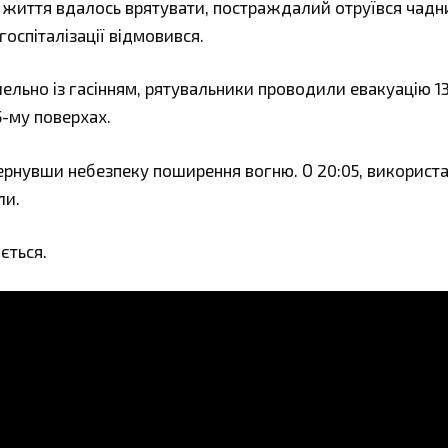
о життя вдалось врятувати, постраждалий отруївся чад
оспіталізації відмовився.
лельно із гасінням, рятувальники проводили евакуацію 1
5-му поверхах.
двернувши небезпеку поширення вогню. О 20:05, використ
ли.
ється.