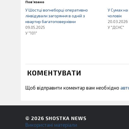
Пов’язано
У Шостці вогнеборці оперативно
У Сумах на
ліквідували загоряння в одній з
чоловік
квартир багатоповерхівки
20.03.2026
09.05.2025
У "ДСНС"
У "101"
КОМЕНТУВАТИ
Щоб відправити коментар вам необхідно
авт
© 2026
SHOSTKA NEWS
Використані матеріали