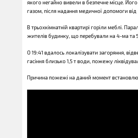
якого негайно вивели в безпечне місце. Йог
газом, після надання медичної допомоги від г
В трьохкімнатній квартирі горіли меблі. Пара
жителів будинку, що перебували на 4-ма та 
О 19:41 вдалось локалізувати загоряння, ві
гасіння близько 1,5 т води, пожежу ліквідува
Причина пожежі на даний момент встановлю