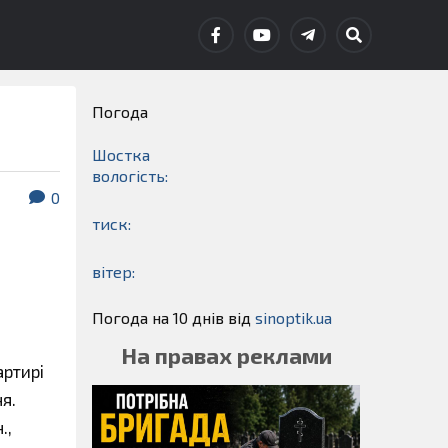
Погода
Шостка
вологість:
0
тиск:
вітер:
Погода на 10 днів від
sinoptik.ua
На правах реклами
артирі
я.
.,