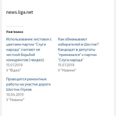
news.liga.net
Пов’язано
Использование листовок с
Как обманывают
цветами партии “Слуга
избирателей в Шостке?
народа” считают не
Кандидат в депутаты
честной борьбой
“примазался” к партии
конкурентов (+видео)
“Слуга народа”
15.07.2019
15.07.2019
У "Відео"
У "Новини"
Проводятся ремонтные
работы на участке дороги
Шостка-Глухов
10.04.2019
У "Новини"