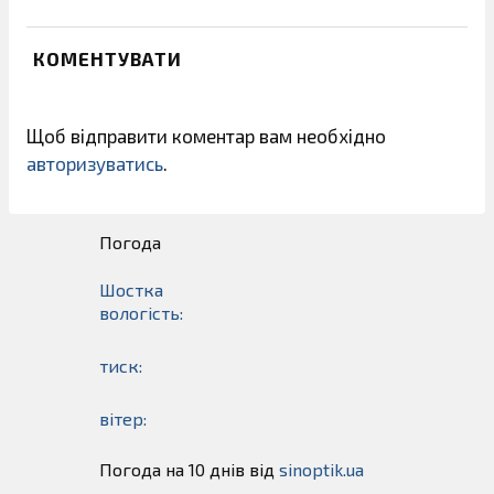
КОМЕНТУВАТИ
Щоб відправити коментар вам необхідно
авторизуватись
.
Погода
Шостка
вологість:
тиск:
вітер:
Погода на 10 днів від
sinoptik.ua