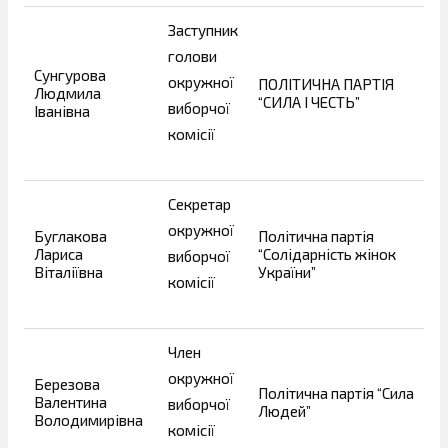
Заступник
голови
Сунгурова
окружної
ПОЛІТИЧНА ПАРТІЯ
Людмила
“СИЛА І ЧЕСТЬ”
виборчої
Іванівна
комісії
Секретар
окружної
Буглакова
Політична партія
Лариса
“Солідарність жінок
виборчої
Віталіївна
України”
комісії
Член
окружної
Березова
Політична партія “Сила
Валентина
виборчої
Людей”
Володимирівна
комісії