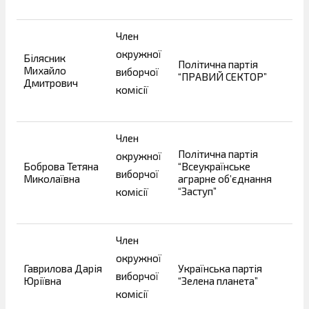
Член
окружної
Білясник
Політична партія
Михайло
виборчої
“ПРАВИЙ СЕКТОР”
Дмитрович
комісії
Член
Політична партія
окружної
Боброва Тетяна
“Всеукраїнське
виборчої
Миколаївна
аграрне об’єднання
“Заступ”
комісії
Член
окружної
Гаврилова Дарія
Українська партія
виборчої
Юріївна
“Зелена планета”
комісії