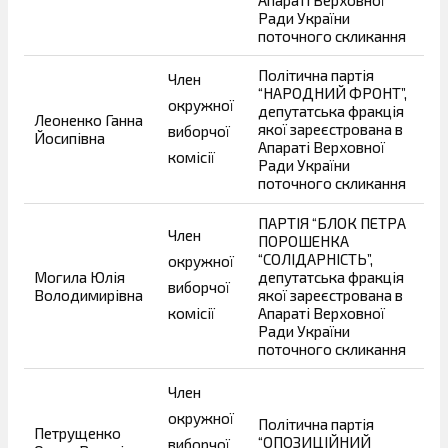
Ради України
поточного скликання
Політична партія
Член
“НАРОДНИЙ ФРОНТ”,
окружної
депутатська фракція
Леоненко Ганна
якої зареєстрована в
виборчої
Йосипівна
Апараті Верховної
комісії
Ради України
поточного скликання
ПАРТІЯ “БЛОК ПЕТРА
Член
ПОРОШЕНКА
“СОЛІДАРНІСТЬ”,
окружної
Могила Юлія
депутатська фракція
виборчої
Володимирівна
якої зареєстрована в
комісії
Апараті Верховної
Ради України
поточного скликання
Член
окружної
Політична партія
Петрущенко
“ОПОЗИЦІЙНИЙ
виборчої