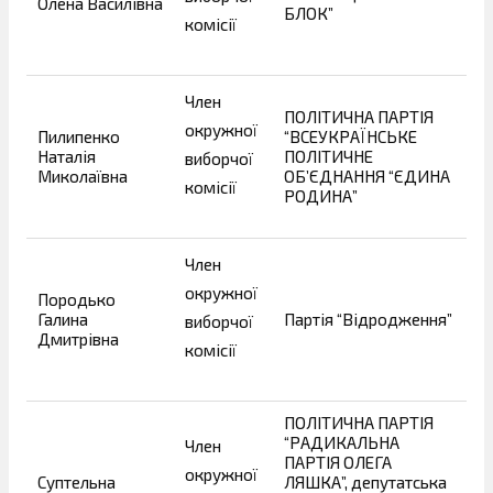
Олена Василівна
БЛОК”
комісії
Член
ПОЛІТИЧНА ПАРТІЯ
окружної
Пилипенко
“ВСЕУКРАЇНСЬКЕ
Наталія
ПОЛІТИЧНЕ
виборчої
Миколаївна
ОБ’ЄДНАННЯ “ЄДИНА
комісії
РОДИНА”
Член
окружної
Породько
Галина
Партія “Відродження”
виборчої
Дмитрівна
комісії
ПОЛІТИЧНА ПАРТІЯ
“РАДИКАЛЬНА
Член
ПАРТІЯ ОЛЕГА
окружної
Суптельна
ЛЯШКА”, депутатська