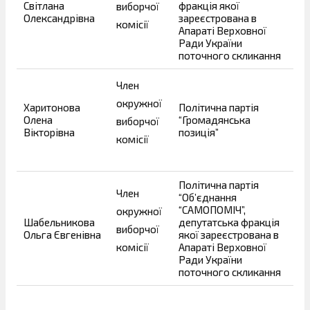
Світлана
фракція якої
виборчої
Олександрівна
зареєстрована в
комісії
Апараті Верховної
Ради України
поточного скликання
Член
окружної
Харитонова
Політична партія
Олена
“Громадянська
виборчої
Вікторівна
позиція”
комісії
Політична партія
Член
“Об’єднання
“САМОПОМІЧ”,
окружної
Шабельникова
депутатська фракція
виборчої
Ольга Євгенівна
якої зареєстрована в
комісії
Апараті Верховної
Ради України
поточного скликання