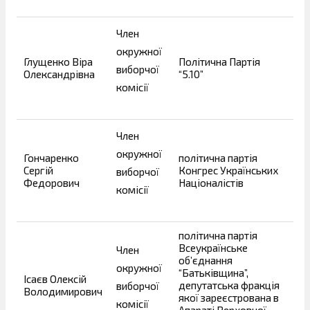
Член
окружної
Глущенко Віра
Політична Партія
виборчої
Олександрівна
“5.10”
комісії
Член
окружної
Гончаренко
політична партія
Сергій
Конгрес Українських
виборчої
Федорович
Націоналістів
комісії
політична партія
Всеукраїнське
Член
об’єднання
окружної
“Батьківщина”,
Ісаєв Олексій
депутатська фракція
виборчої
Володимирович
якої зареєстрована в
комісії
Апараті Верховної