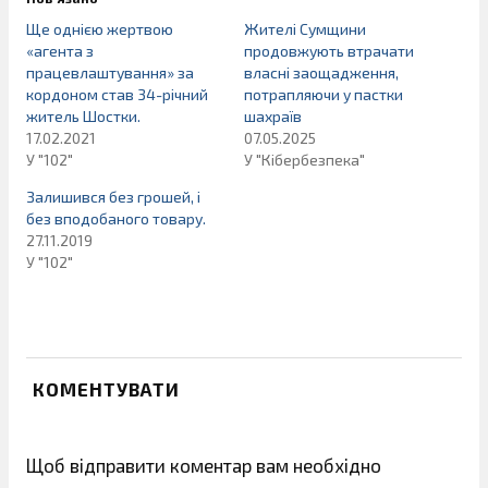
Ще однією жертвою
Жителі Сумщини
«агента з
продовжують втрачати
працевлаштування» за
власні заощадження,
кордоном став 34-річний
потрапляючи у пастки
житель Шостки.
шахраїв
17.02.2021
07.05.2025
У "102"
У "Кібербезпека"
Залишився без грошей, і
без вподобаного товару.
27.11.2019
У "102"
КОМЕНТУВАТИ
Щоб відправити коментар вам необхідно