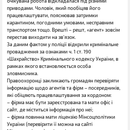
очікувана робота відкладалася під різними
приводами. Чоловік, який пообіцяв його
працевлаштувати, пояснював затримки
карантином, погодними умовами, несправним
транспортом тощо. Врешті – решт, «агент» зовсім
перестав виходити на зв’язок.
За даним фактом у поліції відкрили кримінальне
провадження за ознаками ч. 1 ст. 190
«Шахрайство» Кримінального кодексу України, в
рамках якого встановлюється особа
зловмисника.
Правоохоронці закликають громадян перевіряти
інформацію щодо агентів та фірм – посередників,
які обіцяють працевлаштування за кордоном:
– фірма має бути зареєстрована та мати офіс і
сайт, де міститься інформація про неї;
– фірма повинна мати ліцензію Мінсоцполітики
України (перевірити її можна на сайті