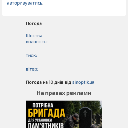
авторизуватись
.
Погода
Шостка
вологість:
тиск:
вітер:
Погода на 10 днів від
sinoptik.ua
На правах реклами