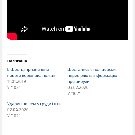
Пов’язано
В Шостці призначено
Шостаинські поліцейські
нового керівника поліції
перевіряють інформацію
11.01.2019
про вибухи
У "102"
03.02.2020
У "102"
Ударив ножем у груди і втік
02.04.2020
У "102"