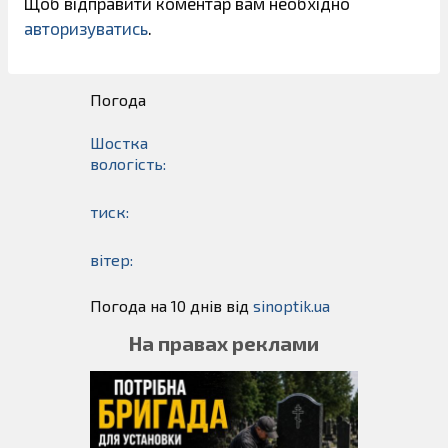
Щоб відправити коментар вам необхідно
авторизуватись
.
Погода
Шостка
вологість:
тиск:
вітер:
Погода на 10 днів від
sinoptik.ua
На правах реклами