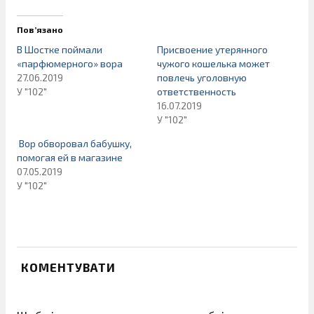
Пов’язано
В Шостке поймали
Присвоение утерянного
«парфюмерного» вора
чужого кошелька может
27.06.2019
повлечь уголовную
У "102"
ответственность
16.07.2019
У "102"
Вор обворовал бабушку,
помогая ей в магазине
07.05.2019
У "102"
КОМЕНТУВАТИ