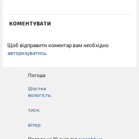
КОМЕНТУВАТИ
Щоб відправити коментар вам необхідно
авторизуватись
.
Погода
Шостка
вологість:
тиск:
вітер:
Погода на 10 днів від
sinoptik.ua