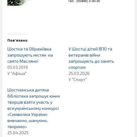
Пов’язано
Шостка та Ображіївка
У Шостці дітей ВПО та
запрошують містян на
ветеранів війни
свято Масляної
запрошують до занять
05.03.2019
спортом
У "Афіша"
25.03.2026
У "Спорт"
Шосткинська дитяча
бібліотека запрошує юних
творців взяти участь у
всеукраїнському конкурсі
«Символіка України:
вивчаємо, шануємо,
творимо»
25.04.2025