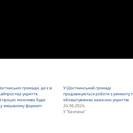
осткиської громади, де є в
У Шосткинський громаді
найпростіші укриття,
продовжуються роботи з ремонту 
й процес можливо буде
облаштуванню захисних укриттів
 у змішаному форматі
24.06.2024
У "Безпека"