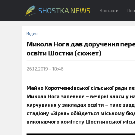
SHOSTKA NEWS
Контакти
Пов
Відео
Микола Нога дав доручення пере
освіти Шостки (сюжет)
26.12.2019 - 18:46
Майно Коротченківської сільської ради п
Микола Нога запевняє – вечірні класи у на
харчування у закладах освіти – таке зав
стадіону «Зірка» обійдеться міському бюд
виконавчого комітету Шосткинської міськ