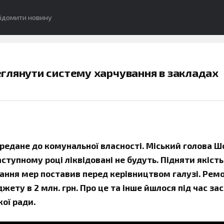
ідомити новину
глянути систему харчування в закладах
ередане до комунальної власності. Міський голова 
ступному році ліквідовані не будуть. Підняти якість
дання мер поставив перед керівництвом галузі. Рем
жету в 2 млн. грн. Про це та інше йшлося під час за
ої ради.