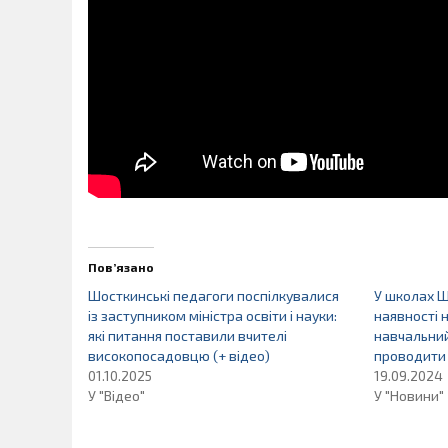
Пов’язано
Шосткинські педагоги поспілкувалися
У школах Ш
із заступником міністра освіти і науки:
наявності 
які питання поставили вчителі
навчальни
високопосадовцю (+ відео)
проводити
01.10.2025
19.09.2024
У "Відео"
У "Новини"