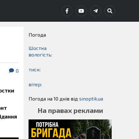
Погода
Шостка
вологість:
тиск:
0
вітер:
Шостки
Погода на 10 днів від
sinoptik.ua
онт
На правах реклами
сідання