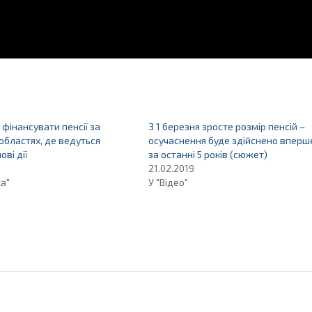
 фінансувати пенсії за
З 1 березня зросте розмір пенсій –
 областях, де ведуться
осучаснення буде здійснено вперш
ові дії
за останні 5 років (сюжет)
21.02.2019
ка"
У "Відео"