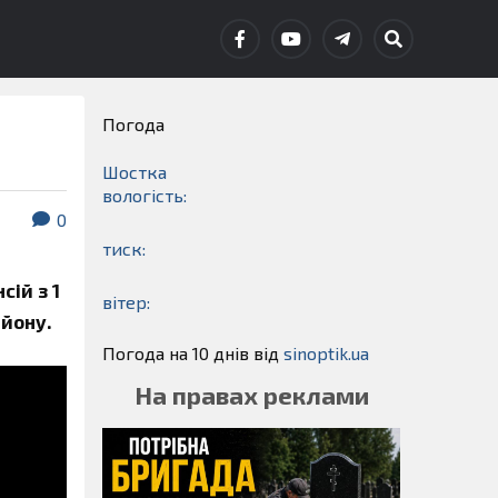
Погода
Шостка
вологість:
0
тиск:
сій з 1
вітер:
айону.
Погода на 10 днів від
sinoptik.ua
На правах реклами