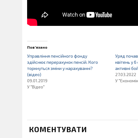
Пов’язано
Управління пенсійного фонду
Уряд почав
здійснює перерахунок пенсій. Кого
квітень у 6
торкнуться зміни у нарахуванні?
активні бой
(відео)
27.03.2022
09.01.2019
У "Економі
У "Відео"
КОМЕНТУВАТИ